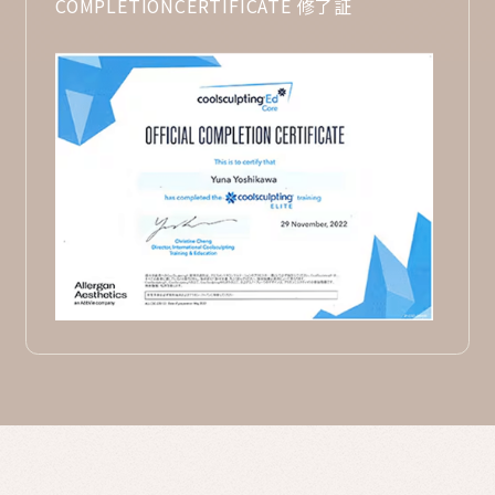
COMPLETION
CERTIFICATE 修了証