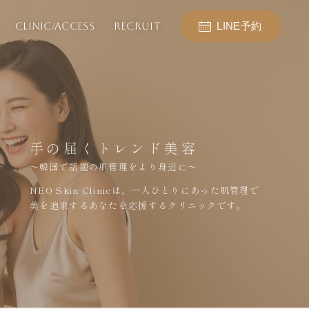
CLINIC/ACCESS
RECRUIT
LINE予約
手の届くトレンド美容
～韓国で話題の肌管理をより身近に～
NEO Skin Clinicは、一人ひとりにあった肌管理で
美を追求するあなたを応援するクリニックです。