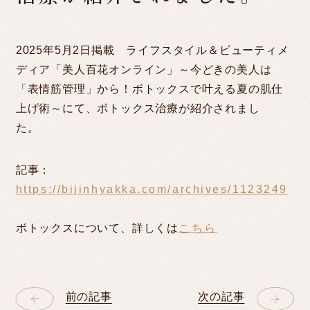
MONITOR
2025年5月2日掲載 ライフスタイル＆ビューティメ
ディア「美人百花オンライン」～今どきの美人は
COLUMN
「表情筋管理」から！ボトックスで叶える夏の肌仕
上げ術～にて、ボトックス治療が紹介されまし
た。
CLINIC/ACCESS
記事：
https://bijinhyakka.com/archives/1123249
RECRUIT
ボトックスについて、詳しくは
こちら
LINE予約
WEB RESERVATION
前の記事
次の記事