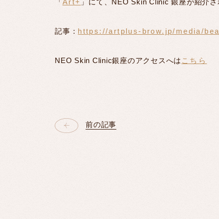
「
Art+
」にて、NEO Skin Clinic 銀座が紹
記事：
https://artplus-brow.jp/media/bea
NEO Skin Clinic銀座のアクセスへは
こちら
前の記事