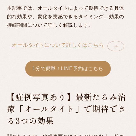
本記事では、オールタイトによって期待できる具体
電話予約
PHONE RESERVATION
的な効果や、変化を実感できるタイミング、効果の
受付時間 10:00～23:00
持続期間について詳しく解説します。
オールタイトについて詳しくはこちら
お問い合わせ
CONTACT
1分で簡単！LINE予約はこちら
SNS
【症例写真あり】最新たるみ治
療「オールタイト」で期待でき
る3つの効果