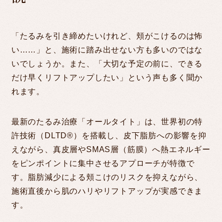
MONITOR
「たるみを引き締めたいけれど、頬がこけるのは怖
い……」と、施術に踏み出せない方も多いのではな
COLUMN
いでしょうか。また、「大切な予定の前に、できる
だけ早くリフトアップしたい」という声も多く聞か
れます。
CLINIC/ACCESS
最新のたるみ治療「オールタイト」は、世界初の特
許技術（DLTD®）を搭載し、皮下脂肪への影響を抑
RECRUIT
えながら、真皮層やSMAS層（筋膜）へ熱エネルギー
をピンポイントに集中させるアプローチが特徴で
す。脂肪減少による頬こけのリスクを抑えながら、
LINE予約
WEB RESERVATION
施術直後から肌のハリやリフトアップが実感できま
す。