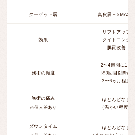
ターゲット層
真皮層＋SMAS
リフトアップ
効果
タイトニング
肌質改善
2〜4週間に1回
施術の頻度
※3回目以降は
3〜6ヵ月程度
施術の痛み
ほとんどなし
（温かい程度）
※個人差あり
ダウンタイム
ほとんどなし