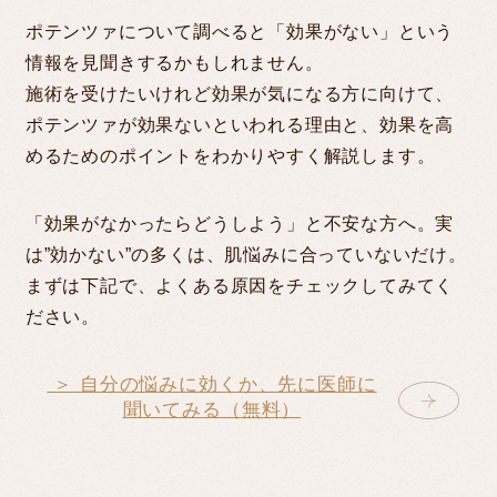
MONITOR
ポテンツァについて調べると「効果がない」という
情報を見聞きするかもしれません。
施術を受けたいけれど効果が気になる方に向けて、
COLUMN
ポテンツァが効果ないといわれる理由と、効果を高
めるためのポイントをわかりやすく解説します。
CLINIC/ACCESS
「効果がなかったらどうしよう」と不安な方へ。実
は”効かない”の多くは、肌悩みに合っていないだけ。
まずは下記で、よくある原因をチェックしてみてく
RECRUIT
ださい。
＞ 自分の悩みに効くか、先に医師に
聞いてみる（無料）
LINE予約
WEB RESERVATION