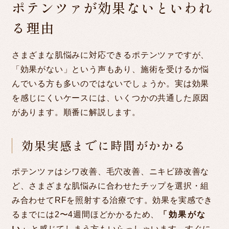
ポテンツァが効果ないといわれ
電話予約
る理由
PHONE RESERVATION
受付時間 10:00～23:00
さまざまな肌悩みに対応できるポテンツァですが、
「効果がない」という声もあり、施術を受けるか悩
お問い合わせ
んでいる方も多いのではないでしょうか。実は効果
CONTACT
を感じにくいケースには、いくつかの共通した原因
があります。順番に解説します。
SNS
効果実感までに時間がかかる
ポテンツァはシワ改善、毛穴改善、ニキビ跡改善な
ど、さまざまな肌悩みに合わせたチップを選択・組
み合わせてRFを照射する治療です。効果を実感でき
るまでには2〜4週間ほどかかるため、
「効果がな
い」
と感じてしまう方もいらっしゃいます。すぐに